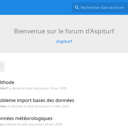
Bienvenue sur le forum d'Aspiturf
Aspiturf
éthode
illac7
a démarré cette discussion
12 avr. 2025
obleme import bases des données
illes
a répondu à cette discussion
11 févr. 2025
nnées météorologiques
ou
a démarré cette discussion
24 avr. 2024