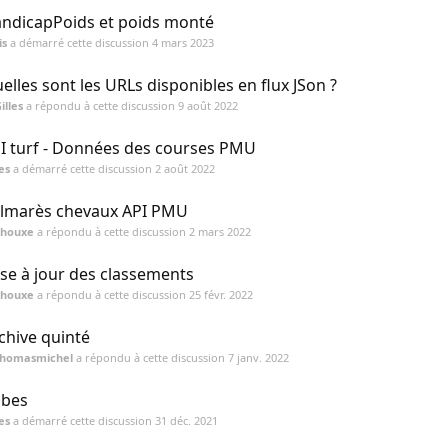
ndicapPoids et poids monté
is
a démarré cette discussion
4 mars 2023
elles sont les URLs disponibles en flux JSon ?
illes
a répondu à cette discussion
9 août 2022
I turf - Données des courses PMU
les
a démarré cette discussion
2 août 2022
lmarès chevaux API PMU
chouxe
a répondu à cette discussion
2 mars 2022
se à jour des classements
chouxe
a répondu à cette discussion
25 févr. 2022
chive quinté
thomasmichel
a répondu à cette discussion
7 janv. 2022
bes
les
a démarré cette discussion
31 déc. 2021