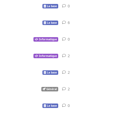
0
0
réponse
La base
6
6
réponses
La base
0
0
réponse
Informatique
2
2
réponses
Informatique
2
2
réponses
La base
2
2
réponses
Général
0
0
réponse
La base