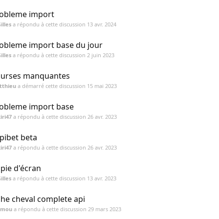
obleme import
illes
a répondu à cette discussion
13 avr. 2024
obleme import base du jour
illes
a répondu à cette discussion
2 juin 2023
urses manquantes
tthieu
a démarré cette discussion
15 mai 2023
obleme import base
iri47
a répondu à cette discussion
26 avr. 2023
pibet beta
iri47
a répondu à cette discussion
26 avr. 2023
pie d'écran
illes
a répondu à cette discussion
13 avr. 2023
che cheval complete api
ymou
a répondu à cette discussion
29 mars 2023