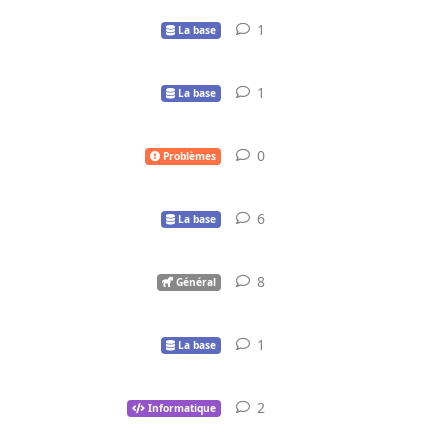
1
1
réponse
La base
1
1
réponse
La base
0
0
réponse
Problèmes
6
6
réponses
La base
8
8
réponses
Général
1
1
réponse
La base
2
2
réponses
Informatique