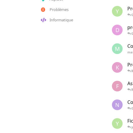
Pr
Problèmes
Y
G
Informatique
pr
D
G
Co
M
ma
Pr
K
R
As
F
R
Co
N
G
Fi
Y