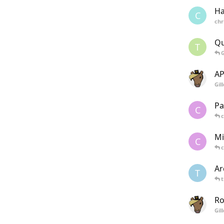
Ha
C
chr
Qu
T
G
AP
Gil
Pa
C
Mi
C
Ar
T
Ro
Gil