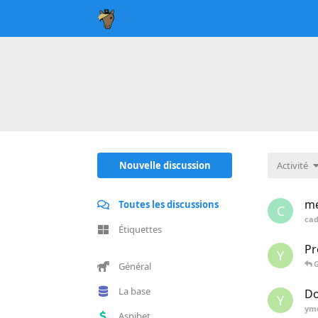
Nouvelle discussion
Activité
m
Toutes les discussions
C
cad
Étiquettes
Pr
Y
G
Général
La base
Do
Y
ym
Aspibet