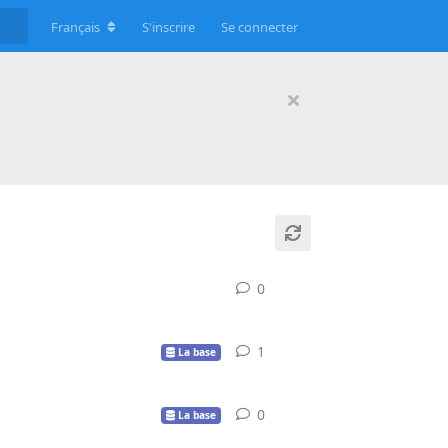
Français
S'inscrire
Se connecter
0
0
réponse
1
1
réponse
La base
0
0
réponse
La base